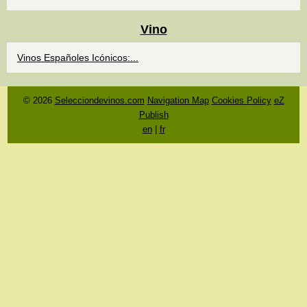
Vino
Vinos Españoles Icónicos:...
© 2026
Selecciondevinos.com
Navigation Map
Cookies Policy
eZ
Publish
en
|
fr